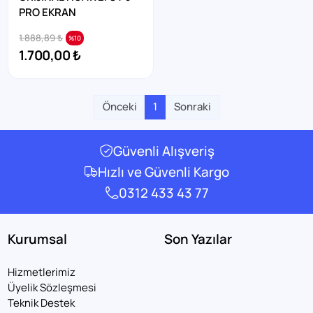
PRO EKRAN
1.888,89 ₺
%10
1.700,00 ₺
Önceki
1
Sonraki
Güvenli Alışveriş
Hızlı ve Güvenli Kargo
0312 433 43 77
Kurumsal
Son Yazılar
Hizmetlerimiz
Üyelik Sözleşmesi
Teknik Destek