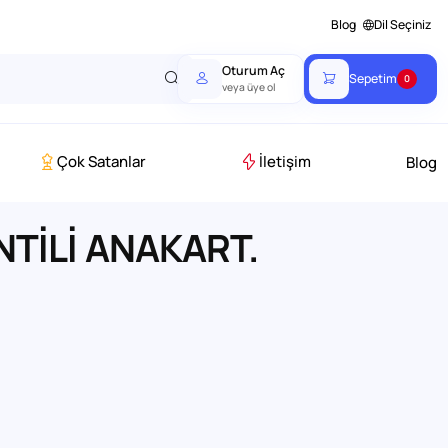
Blog
Dil Seçiniz
Oturum Aç
Sepetim
0
veya üye ol
Çok Satanlar
İletişim
Blog
NTİLİ ANAKART.