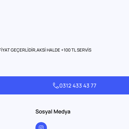
İYAT GEÇERLİDİR,AKSİ HALDE +100 TL SERVİS
0312 433 43 77
Sosyal Medya