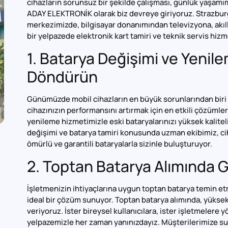
cihazların sorunsuz bir şekilde çalışması, günlük yaşamım
ADAY ELEKTRONİK olarak biz devreye giriyoruz. Strazb
merkezimizde, bilgisayar donanımından televizyona, akıl
bir yelpazede elektronik kart tamiri ve teknik servis hiz
1. Batarya Değişimi ve Yenile
Döndürün
Günümüzde mobil cihazların en büyük sorunlarından biri 
cihazınızın performansını artırmak için en etkili çözümle
yenileme hizmetimizle eski bataryalarınızı yüksek kaliteli
değişimi ve batarya tamiri konusunda uzman ekibimiz, c
ömürlü ve garantili bataryalarla sizinle buluşturuyor.
2. Toptan Batarya Alımında G
İşletmenizin ihtiyaçlarına uygun toptan batarya temin et
ideal bir çözüm sunuyor. Toptan batarya alımında, yüksek k
veriyoruz. İster bireysel kullanıcılara, ister işletmelere y
yelpazemizle her zaman yanınızdayız. Müşterilerimize s