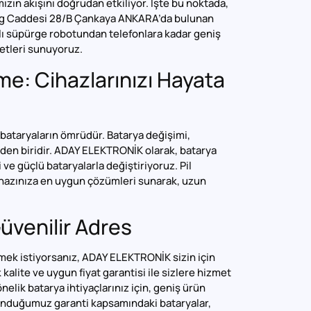
ızın akışını doğrudan etkiliyor. İşte bu noktada,
urg Caddesi 28/B Çankaya ANKARA’da bulunan
lı süpürge robotundan telefonlara kadar geniş
metleri sunuyoruz.
me: Cihazlarınızı Hayata
bataryaların ömrüdür. Batarya değişimi,
rden biridir. ADAY ELEKTRONİK olarak, batarya
 ve güçlü bataryalarla değiştiriyoruz. Pil
ihazınıza en uygun çözümleri sunarak, uzun
üvenilir Adres
mek istiyorsanız, ADAY ELEKTRONİK sizin için
alite ve uygun fiyat garantisi ile sizlere hizmet
önelik batarya ihtiyaçlarınız için, geniş ürün
unduğumuz garanti kapsamındaki bataryalar,