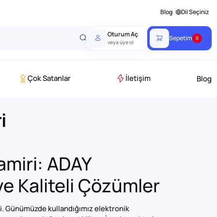
Blog
Dil Seçiniz
Oturum Aç
Sepetim
0
veya üye ol
Çok Satanlar
İletişim
Blog
i
Tamiri: ADAY
e Kaliteli Çözümler
di. Günümüzde kullandığımız elektronik