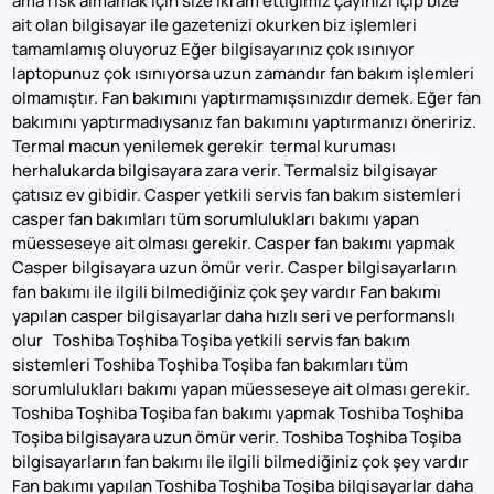
ama risk almamak için size ikram ettiğimiz çayınızı içip bize
ait olan bilgisayar ile gazetenizi okurken biz işlemleri
tamamlamış oluyoruz Eğer bilgisayarınız çok ısınıyor
laptopunuz çok ısınıyorsa uzun zamandır fan bakım işlemleri
olmamıştır. Fan bakımını yaptırmamışsınızdır demek. Eğer fan
bakımını yaptırmadıysanız fan bakımını yaptırmanızı öneririz.
Termal macun yenilemek gerekir termal kuruması
herhalukarda bilgisayara zara verir. Termalsiz bilgisayar
çatısız ev gibidir. Casper yetkili servis fan bakım sistemleri
casper fan bakımları tüm sorumlulukları bakımı yapan
müesseseye ait olması gerekir. Casper fan bakımı yapmak
Casper bilgisayara uzun ömür verir. Casper bilgisayarların
fan bakımı ile ilgili bilmediğiniz çok şey vardır Fan bakımı
yapılan casper bilgisayarlar daha hızlı seri ve performanslı
olur Toshiba Toşhiba Toşiba yetkili servis fan bakım
sistemleri Toshiba Toşhiba Toşiba fan bakımları tüm
sorumlulukları bakımı yapan müesseseye ait olması gerekir.
Toshiba Toşhiba Toşiba fan bakımı yapmak Toshiba Toşhiba
Toşiba bilgisayara uzun ömür verir. Toshiba Toşhiba Toşiba
bilgisayarların fan bakımı ile ilgili bilmediğiniz çok şey vardır
Fan bakımı yapılan Toshiba Toşhiba Toşiba bilgisayarlar daha