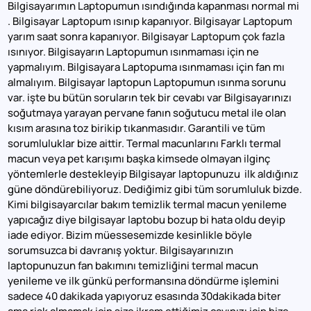
Bilgisayarımın Laptopumun ısındığında kapanması normal mi
. Bilgisayar Laptopum ısınıp kapanıyor. Bilgisayar Laptopum
yarım saat sonra kapanıyor. Bilgisayar Laptopum çok fazla
ısınıyor. Bilgisayarın Laptopumun ısınmaması için ne
yapmalıyım. Bilgisayara Laptopuma ısınmaması için fan mı
almalıyım. Bilgisayar laptopun Laptopumun ısınma sorunu
var. işte bu bütün soruların tek bir cevabı var Bilgisayarınızı
soğutmaya yarayan pervane fanın soğutucu metal ile olan
kısım arasına toz birikip tıkanmasıdır. Garantili ve tüm
sorumluluklar bize aittir. Termal macunlarını Farklı termal
macun veya pet karışımı başka kimsede olmayan ilginç
yöntemlerle destekleyip Bilgisayar laptopunuzu ilk aldığınız
güne döndürebiliyoruz. Dediğimiz gibi tüm sorumluluk bizde.
Kimi bilgisayarcılar bakım temizlik termal macun yenileme
yapıcağız diye bilgisayar laptobu bozup bi hata oldu deyip
iade ediyor. Bizim müessesemizde kesinlikle böyle
sorumsuzca bi davranış yoktur. Bilgisayarınızın
laptopunuzun fan bakımını temizliğini termal macun
yenileme ve ilk günkü performansına döndürme işlemini
sadece 40 dakikada yapıyoruz esasında 30dakikada biter