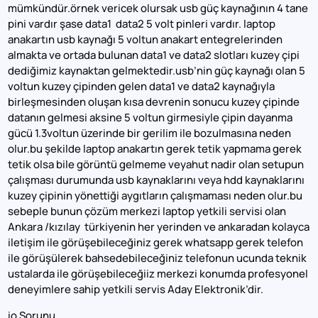
mümkündür.örnek vericek olursak usb güç kaynağının 4 tane
pini vardır şase data1 data2 5 volt pinleri vardır. laptop
anakartın usb kaynağı 5 voltun anakart entegrelerinden
almakta ve ortada bulunan data1 ve data2 slotları kuzey çipi
dediğimiz kaynaktan gelmektedir.usb’nin güç kaynağı olan 5
voltun kuzey çipinden gelen data1 ve data2 kaynağıyla
birleşmesinden oluşan kısa devrenin sonucu kuzey çipinde
datanın gelmesi aksine 5 voltun girmesiyle çipin dayanma
gücü 1.3voltun üzerinde bir gerilim ile bozulmasına neden
olur.bu şekilde laptop anakartın gerek tetik yapmama gerek
tetik olsa bile görüntü gelmeme veyahut nadir olan setupun
çalışması durumunda usb kaynaklarını veya hdd kaynaklarını
kuzey çipinin yönettiği aygıtların çalışmaması neden olur.bu
sebeple bunun çözüm merkezi laptop yetkili servisi olan
Ankara /kızılay türkiyenin her yerinden ve ankaradan kolayca
iletişim ile görüşebileceğiniz gerek whatsapp gerek telefon
ile görüşülerek bahsedebileceğiniz telefonun ucunda teknik
ustalarda ile görüşebileceğiiz merkezi konumda profesyonel
deneyimlere sahip yetkili servis Aday Elektronik’dir.
io Sorunu