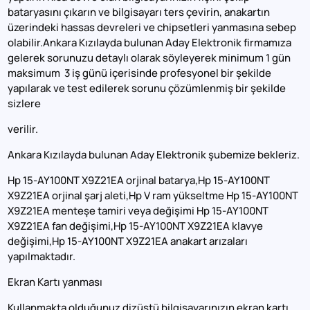
bataryasını çıkarın ve bilgisayarı ters çevirin, anakartın
üzerindeki hassas devreleri ve chipsetleri yanmasına sebep
olabilir.Ankara Kızılayda bulunan Aday Elektronik firmamıza
gelerek sorunuzu detaylı olarak söyleyerek minimum 1 gün
maksimum 3 iş günü içerisinde profesyonel bir şekilde
yapılarak ve test edilerek sorunu çözümlenmiş bir şekilde
sizlere
verilir.
Ankara Kızılayda bulunan Aday Elektronik şubemize bekleriz.
Hp 15-AY100NT X9Z21EA orjinal batarya,Hp 15-AY100NT
X9Z21EA orjinal şarj aleti,Hp V ram yükseltme Hp 15-AY100NT
X9Z21EA menteşe tamiri veya değişimi Hp 15-AY100NT
X9Z21EA fan değişimi,Hp 15-AY100NT X9Z21EA klavye
değişimi,Hp 15-AY100NT X9Z21EA anakart arızaları
yapılmaktadır.
Ekran Kartı yanması
Kullanmakta olduğunuz dizüstü bilgisayarınızın ekran kartı