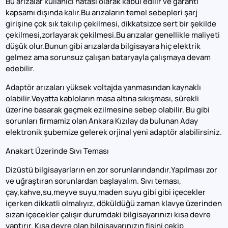
Bu arızalar kullanıcı hatası olarak kabul edilir ve garanti
kapsamı dışında kalır.Bu arızaların temel sebepleri şarj
girişine çok sık takılıp çekilmesi, dikkatsizce sert bir şekilde
çekilmesi,zorlayarak çekilmesi.Bu arızalar genellikle maliyeti
düşük olur.Bunun gibi arızalarda bilgisayara hiç elektrik
gelmez ama sorunsuz çalışan bataryayla çalışmaya devam
edebilir.
Adaptör arızaları yüksek voltajda yanmasından kaynaklı
olabilir.Veyatta kabloların masa altına sıkışması, sürekli
üzerine basarak geçmek ezilmesine sebep olabilir. Bu gibi
sorunları firmamiz olan Ankara Kızılay da bulunan Aday
elektronik şubemize gelerek orjinal yeni adaptör alabilirsiniz.
Anakart Üzerinde Sıvı Teması
Dizüstü bilgisayarların en zor sorunlarındandır.Yapılması zor
ve uğraştıran sorunlardan başlayalım. Sıvı teması,
çay,kahve,su,meyve suyu,maden suyu gibi gibi içecekler
içerken dikkatli olmalıyız, döküldüğü zaman klavye üzerinden
sızan içecekler çalışır durumdaki bilgisayarınızı kısa devre
yaptırır. Kısa devre olan bilgisayarınızın fişini çekip