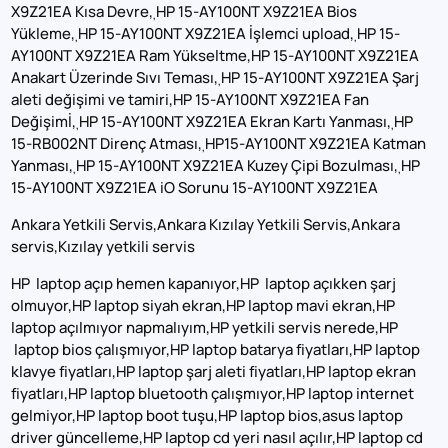
X9Z21EA Kısa Devre,
HP 15-AY100NT X9Z21EA Bios
,
Yükleme,
HP 15-AY100NT X9Z21EA İşlemci upload,
HP 15-
,
,
AY100NT X9Z21EA Ram Yükseltme,HP 15-AY100NT X9Z21EA
Anakart Üzerinde Sıvı Teması,
HP 15-AY100NT X9Z21EA Şarj
,
aleti değişimi ve tamiri,HP 15-AY100NT X9Z21EA Fan
Değişimİ,
HP 15-AY100NT X9Z21EA Ekran Kartı Yanması,
HP
,
,
15-RB002NT Direnç Atması,
HP15-AY100NT X9Z21EA Katman
,
Yanması,
HP 15-AY100NT X9Z21EA Kuzey Çipi Bozulması,
HP
,
,
15-AY100NT X9Z21EA iO Sorunu 15-AY100NT X9Z21EA
Ankara Yetkili Servis,Ankara Kızılay Yetkili Servis,Ankara
servis,Kızılay yetkili servis
HP laptop açıp hemen kapanıyor,HP laptop açıkken şarj
olmuyor,HP laptop siyah ekran,HP laptop mavi ekran,HP
laptop açılmıyor napmalıyım,HP yetkili servis nerede,HP
laptop bios çalışmıyor,HP laptop batarya fiyatları,HP laptop
klavye fiyatları,HP laptop şarj aleti fiyatları,HP laptop ekran
fiyatları,HP laptop bluetooth çalışmıyor,HP laptop internet
gelmiyor,HP laptop boot tuşu,HP laptop bios,asus laptop
driver güncelleme,HP laptop cd yeri nasıl açılır,HP laptop cd