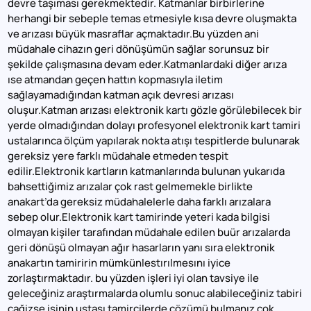
devre taşıması gerekmektedir. Katmanlar birbirlerine
herhangi bir sebeple temas etmesiyle kısa devre oluşmakta
ve arızası büyük masraflar açmaktadır.Bu yüzden ani
müdahale cihazın geri dönüşümün sağlar sorunsuz bir
şekilde çalışmasına devam eder.Katmanlardaki diğer arıza
ıse atmandan geçen hattın kopmasıyla iletim
sağlayamadığından katman açık devresi arızası
oluşur.Katman arızası elektronik kartı gözle görülebilecek bir
yerde olmadığından dolayı profesyonel elektronik kart tamiri
ustalarınca ölçüm yapılarak nokta atışı tespitlerde bulunarak
gereksiz yere farklı müdahale etmeden tespit
edilir.Elektronik kartların katmanlarında bulunan yukarıda
bahsettiğimiz arızalar çok rast gelmemekle birlikte
anakart’da gereksiz müdahalelerle daha farklı arızalara
sebep olur.Elektronik kart tamirinde yeteri kada bilgisi
olmayan kişiler tarafından müdahale edilen buür arızalarda
geri dönüşü olmayan ağır hasarların yanı sıra elektronik
anakartın tamiririn mümkünlestırılmesını iyice
zorlaştırmaktadır. bu yüzden işleri iyi olan tavsiye ile
geleceğiniz araştırmalarda olumlu sonuc alabileceğiniz tabiri
cağizse işinin ustası tamircilerde çözümü bulmanız çok