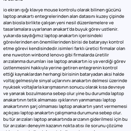
io ekran ışıĝı klavye mouse kontrolu olarak bilinen gücünü
laptop anakartı entegrelerinden alan datasını kuzey çipinde
alan biosla birlikte çalışan yeni nesil düzenlemelere ve
tasarlamalara uyarlanan anakart’da buyuk görev ustlenir.
yukarıda saydığımız laptop anakartın içerisindeki
görevlerinden en önemlilerinden birisi de bataryayı kontrol
etme görevi kendisindedir.isimleri farklı üretici firmalar olan
ene nuwoton winbond lenovo gibi firmalarda üretilir
arızalanma durumları ise laptop anakartın io ya verdiği görev
üstlenmesini hakkıyla yerine getiren entegrenin kontrol
ettiği kaynaklardan herhangi birisinin bataryadan aksi halde
voltaj gelmesiyle sinyal uçlarınını anakartın delmesi üzerinde
nyuksek voltajlarla karışmasının sonucu olarak kısa devreye
ve yanarak bozulmasına sebep olur.yine bu durumda laptop
anakartının tetik almaması ışıklarının yanmaması laptop
anakartınınn şarj olmaması laptop anakartın yanıt vermemesi
açıkçası laptop anakartın çalışmama durumuna sebep olur.
bu tür arızaları laptop anakartında arızanın giderilmesi için bu
tür arızaları deneyim kazanın nokta atısı ile sorunu çözüme