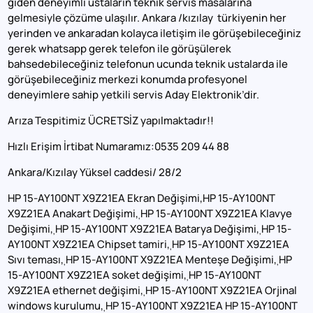
giden deneyimli ustaların teknik servis masalarına
gelmesiyle çözüme ulaşılır. Ankara /kızılay türkiyenin her
yerinden ve ankaradan kolayca iletişim ile görüşebileceğiniz
gerek whatsapp gerek telefon ile görüşülerek
bahsedebileceğiniz telefonun ucunda teknik ustalarda ile
görüşebileceğiniz merkezi konumda profesyonel
deneyimlere sahip yetkili servis Aday Elektronik’dir.
Arıza Tespitimiz ÜCRETSİZ yapılmaktadır!!
Hızlı Erişim İrtibat Numaramız:0535 209 44 88
Ankara/Kızılay Yüksel caddesi/ 28/2
HP 15-AY100NT X9Z21EA Ekran Değişimi,HP 15-AY100NT
X9Z21EA Anakart Değişimi,
HP 15-AY100NT X9Z21EA Klavye
,
Değişimi,
HP 15-AY100NT X9Z21EA Batarya Değişimi,
HP 15-
,
,
AY100NT X9Z21EA Chipset tamiri,
HP 15-AY100NT X9Z21EA
,
Sıvı teması,
HP 15-AY100NT X9Z21EA Menteşe Değişimi,
HP
,
,
15-AY100NT X9Z21EA soket değişimi,
HP 15-AY100NT
,
X9Z21EA ethernet değişimi,
HP 15-AY100NT X9Z21EA Orjinal
,
windows kurulumu,
HP 15-AY100NT X9Z21EA HP 15-AY100NT
,