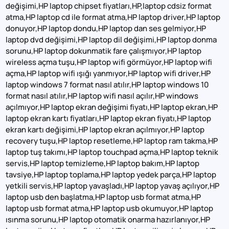
değişimi,HP laptop chipset fiyatları,HP,laptop cdsiz format
atma,HP laptop cd ile format atma,HP laptop driver,HP laptop
donuyor,HP laptop dondu,HP laptop dan ses gelmiyor,HP
laptop dvd değişimi,HP laptop dil değişimi,HP laptop donma
sorunu,HP laptop dokunmatik fare çalışmıyor,HP laptop
wireless açma tuşu,HP laptop wifi görmüyor,HP laptop wifi
açma,HP laptop wifi ışığı yanmıyor,HP laptop wifi driver,HP
laptop windows 7 format nasıl atılır,HP laptop windows 10
format nasıl atılır,HP laptop wifi nasıl açılır,HP windows
açılmıyor,HP laptop ekran değişimi fiyatı,HP laptop ekran,HP
laptop ekran kartı fiyatları,HP laptop ekran fiyatı,HP laptop
ekran kartı değişimi,HP laptop ekran açılmıyor,HP laptop
recovery tuşu,HP laptop resetleme,HP laptop ram takma,HP
laptop tuş takımı,HP laptop touchpad açma,HP laptop teknik
servis,HP laptop temizleme,HP laptop bakım,HP laptop
tavsiye,HP laptop toplama,HP laptop yedek parça,HP laptop
yetkili servis,HP laptop yavaşladı,HP laptop yavaş açılıyor,HP
laptop usb den başlatma,HP laptop usb format atma,HP
laptop usb format atma,HP laptop usb okumuyor,HP laptop
ısınma sorunu,HP laptop otomatik onarma hazırlanıyor,HP