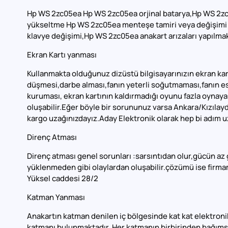
Hp WS 2zc05ea Hp WS 2zc05ea orjinal batarya,Hp WS 2zc0
yükseltme Hp WS 2zc05ea menteşe tamiri veya değişimi
klavye değişimi,Hp WS 2zc05ea anakart arızaları yapılmak
Ekran Kartı yanması
Kullanmakta olduğunuz dizüstü bilgisayarınızın ekran kart
düşmesi,darbe alması,fanın yeterli soğutmaması,fanın 
kuruması, ekran kartının kaldırmadığı oyunu fazla oynayar
oluşabilir.Eğer böyle bir sorununuz varsa Ankara/Kızılay
kargo uzağınızdayız.Aday Elektronik olarak hep bi adım u
Direnç Atması
Direnç atması genel sorunları :sarsıntıdan olur,gücün az 
yüklenmeden gibi olaylardan oluşabilir.çözümü ise firma
Yüksel caddesi 28/2
Katman Yanması
Anakartın katman denilen iç bölgesinde kat kat elektron
katmanı bulunmaktadır. Her katmanın birbirinden bağıms