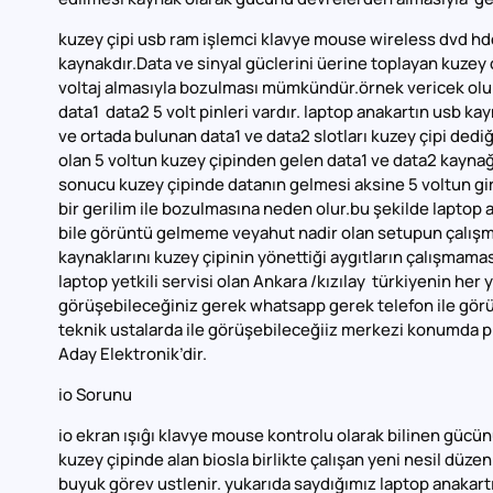
kuzey çipi usb ram işlemci klavye mouse wireless dvd hdd 
kaynakdır.Data ve sinyal güclerini üerine toplayan kuzey 
voltaj almasıyla bozulması mümkündür.örnek vericek olur
data1 data2 5 volt pinleri vardır. laptop anakartın usb k
ve ortada bulunan data1 ve data2 slotları kuzey çipi ded
olan 5 voltun kuzey çipinden gelen data1 ve data2 kayna
sonucu kuzey çipinde datanın gelmesi aksine 5 voltun gi
bir gerilim ile bozulmasına neden olur.bu şekilde laptop
bile görüntü gelmeme veyahut nadir olan setupun çalış
kaynaklarını kuzey çipinin yönettiği aygıtların çalışma
laptop yetkili servisi olan Ankara /kızılay türkiyenin her
görüşebileceğiniz gerek whatsapp gerek telefon ile gö
teknik ustalarda ile görüşebileceğiiz merkezi konumda p
Aday Elektronik’dir.
io Sorunu
io ekran ışıĝı klavye mouse kontrolu olarak bilinen gücün
kuzey çipinde alan biosla birlikte çalışan yeni nesil düz
buyuk görev ustlenir. yukarıda saydığımız laptop anakart