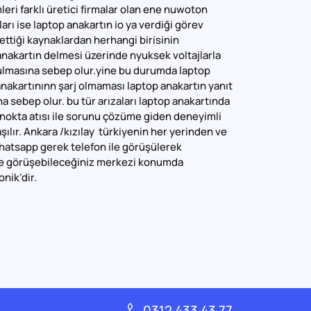
leri farklı üretici firmalar olan ene nuwoton
rı ise laptop anakartın io ya verdiği görev
ettiği kaynaklardan herhangi birisinin
 anakartın delmesi üzerinde nyuksek voltajlarla
ulmasına sebep olur.yine bu durumda laptop
anakartınınn şarj olmaması laptop anakartın yanıt
sebep olur. bu tür arızaları laptop anakartında
n nokta atısı ile sorunu çözüme giden deneyimli
ılır. Ankara /kızılay türkiyenin her yerinden ve
whatsapp gerek telefon ile görüşülerek
ile görüşebileceğiniz merkezi konumda
nik’dir.
0312 433 43 77