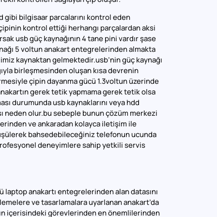
gibi bilgisaar parcalarını kontrol eden
çipinin kontrol ettiği herhangı parçalardan aksi
sak usb güç kaynağının 4 tane pini vardır şase
aynağı 5 voltun anakart entegrelerinden almakta
iğimiz kaynaktan gelmektedir.usb’nin güç kaynağı
ğıyla birleşmesinden oluşan kısa devrenin
rmesiyle çipin dayanma gücü 1.3voltun üzerinde
 anakartın gerek tetik yapmama gerek tetik olsa
ması durumunda usb kaynaklarını veya hdd
ması neden olur.bu sebeple bunun çözüm merkezi
 yerinden ve ankaradan kolayca iletişim ile
rüşülerek bahsedebileceğiniz telefonun ucunda
rofesyonel deneyimlere sahip yetkili servis
ü laptop anakartı entegrelerinden alan datasını
enlemelere ve tasarlamalara uyarlanan anakart’da
ın içerisindeki görevlerinden en önemlilerinden