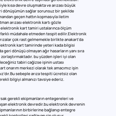
iyle kısa devre oluşmakta ve arızası büyük
ri dönüşümün sağlar sorunsuz bir şekilde
mandan geçen hattın kopmasıyla iletim
man arızası elektronik kartı gözle
elektronik kart tamiri ustalarınca ölçüm
 farklı müdahale etmeden tespit edilir.Elektronik
rızalar çok rast gelmemekle birlikte anakart’da
ektronik kart tamirinde yeteri kada bilgisi
a geri dönüşü olmayan ağır hasarların yanı sıra
zorlaştırmaktadır. bu yüzden işleri iyi olan
eceğiniz tabiri cağizse işinin ustası
art onarım merkezi olarak tek amacımız işin
’dır.Bu sebeple arıza tespiti ücretsiz olan
kli bilgiyi almanızı tavsiye ederiz.
rsak gerekli ekipmanların entegereleri ve
luşan elektronik devredir.bu elektronik devrenin
ipmanlarının birbirlerine bağlanıp entegre
kli kontrolleri sağlayan çip oluşur.