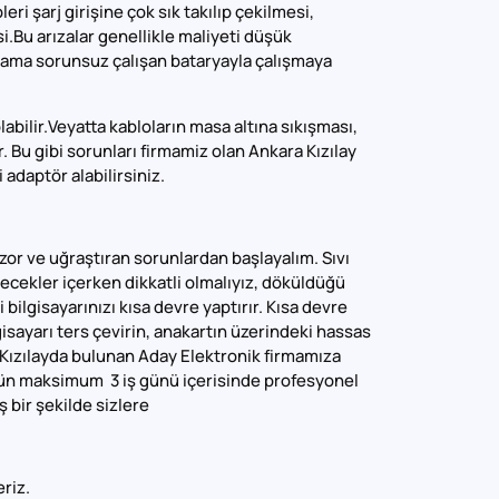
ri şarj girişine çok sık takılıp çekilmesi,
i.Bu arızalar genellikle maliyeti düşük
z ama sorunsuz çalışan bataryayla çalışmaya
abilir.Veyatta kabloların masa altına sıkışması,
 Bu gibi sorunları firmamiz olan Ankara Kızılay
adaptör alabilirsiniz.
 zor ve uğraştıran sorunlardan başlayalım. Sıvı
cekler içerken dikkatli olmalıyız, döküldüğü
ilgisayarınızı kısa devre yaptırır. Kısa devre
lgisayarı ters çevirin, anakartın üzerindeki hassas
 Kızılayda bulunan Aday Elektronik firmamıza
ün maksimum 3 iş günü içerisinde profesyonel
 bir şekilde sizlere
riz.