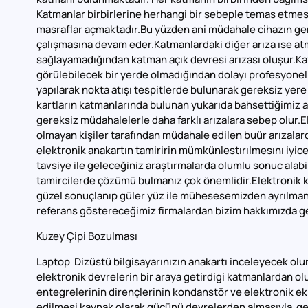
Katmanlar birbirlerine herhangi bir sebeple temas etmes
masraflar açmaktadır.Bu yüzden ani müdahale cihazın ge
çalışmasına devam eder.Katmanlardaki diğer arıza ıse at
sağlayamadığından katman açık devresi arızası oluşur.Kat
görülebilecek bir yerde olmadığından dolayı profesyonel 
yapılarak nokta atışı tespitlerde bulunarak gereksiz yere
kartların katmanlarında bulunan yukarıda bahsettiğimiz a
gereksiz müdahalelerle daha farklı arızalara sebep olur.El
olmayan kişiler tarafından müdahale edilen buür arızalard
elektronik anakartın tamiririn mümkünlestırılmesını iyice 
tavsiye ile geleceğiniz araştırmalarda olumlu sonuc alabil
tamircilerde çözümü bulmanız çok önemlidir.Elektronik k
güzel sonuçlanıp güler yüz ile mühesesemizden ayrılmanız
referans göstereceğimiz firmalardan bizim hakkımızda gere
Kuzey Çipi Bozulması
Laptop Dizüstü bilgisayarınızın anakartı inceleyecek olu
elektronik devrelerin bir araya getirdigi katmanlardan o
entegrelerinin dirençlerinin kondanstör ve elektronik ek
edilmesi kaynak olarak gücünü devrelerden almasıyla gere