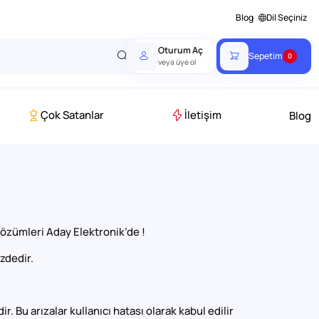
Blog
Dil Seçiniz
Oturum Aç
Sepetim
0
veya üye ol
Çok Satanlar
İletişim
Blog
özümleri Aday Elektronik’de !
zdedir.
. Bu arızalar kullanıcı hatası olarak kabul edilir