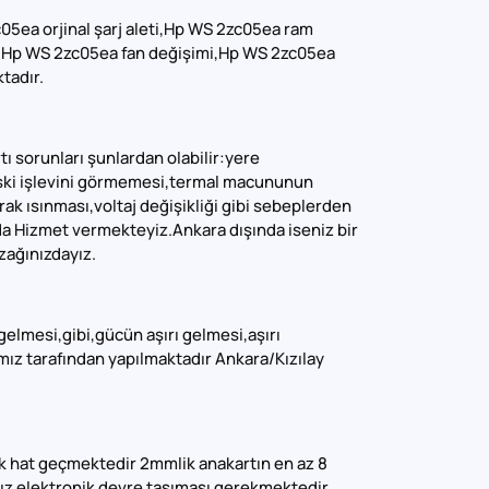
5ea orjinal şarj aleti,Hp WS 2zc05ea ram
 Hp WS 2zc05ea fan değişimi,Hp WS 2zc05ea
tadır.
ı sorunları şunlardan olabilir:yere
eski işlevini görmemesi,termal macununun
ak ısınması,voltaj değişikliği gibi sebeplerden
da Hizmet vermekteyiz.Ankara dışında iseniz bir
zağınızdayız.
gelmesi,gibi,gücün aşırı gelmesi,aşırı
mız tarafından yapılmaktadır Ankara/Kızılay
ik hat geçmektedir 2mmlik anakartın en az 8
ız elektronik devre taşıması gerekmektedir.