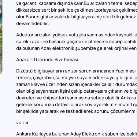
ve garanti kapsamı dışında kalır.Bu arızaların temel sebeple
dikkatsizce sert bir şekilde çekilmesi,zorlayarak çekilmes
olur.Bunun gibi arızalarda bilgisayara hiç elektrik gelme
devam edebilir.
Adaptör arızaları yüksek voltajda yanmasından kaynaklı ol
sürekli üzerine basarak geçmek ezilmesine sebep olabilir.
da bulunan Aday elektronik şubemize gelerek orjinal yeni 
Anakart Üzerinde Sıvı Teması
Dizüstü bilgisayarların en zor sorunlarındandır.Yapılması
teması, çay,kahve,su,meyve suyu,maden suyu gibi gibi içe
zaman klavye üzerinden sızan içecekler çalışır durumdaki b
olan bilgisayarınızın fişini çekip bataryasını çıkarın ve bi
devreleri ve chipsetleri yanmasına sebep olabilir.Ankara
gelerek sorunuzu detaylı olarak söyleyerek minimum 1 g
bir şekilde yapılarak ve test edilerek sorunu çözümlenmiş
verilir.
Ankara Kızılayda bulunan Aday Elektronik şubemize bekle