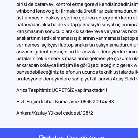
birisi de bataryayı kontrol etme görevi kendisindedir.isim
winbond lenovo gibi firmalarda üretilir arızalanma durumla
üstlenmesini hakkıyla yerine getiren entegrenin kontrol 
bataryadan aksi halde voltaj gelmesiyle sinyal uçlarınını
karışmasının sonucu olarak kısa devreye ve yanarak boz
anakartının tetik almaması ışıklarının yanmaması laptop 
vermemesi açıkçası laptop anakartın çalışmama durumuna 
arızanın giderilmesi için bu tür arızaları deneyim kazanı
ustaların teknik servis masalarına gelmesiyle çözüme ulaş
ankaradan kolayca iletişim ile görüşebileceğiniz gerek 
bahsedebileceğiniz telefonun ucunda teknik ustalarda 
profesyonel deneyimlere sahip yetkili servis Aday Elektro
Arıza Tespitimiz ÜCRETSİZ yapılmaktadır!!
Hızlı Erişim İrtibat Numaramız:0535 209 44 88
Ankara/Kızılay Yüksel caddesi/ 28/2
Hızlı ve Güvenli Kargo