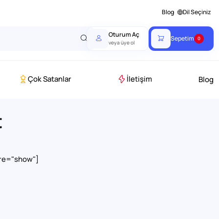
Blog
Dil Seçiniz
Oturum Aç
Sepetim
0
veya üye ol
Çok Satanlar
İletişim
Blog
t
re="show"]