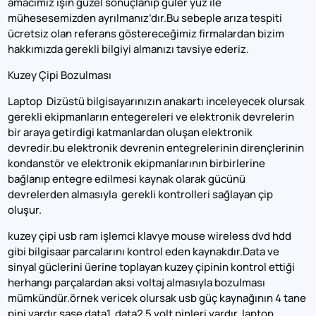
amacımız işin güzel sonuçlanıp güler yüz ile
mühesesemizden ayrılmanız’dır.Bu sebeple arıza tespiti
ücretsiz olan referans göstereceğimiz firmalardan bizim
hakkımızda gerekli bilgiyi almanızı tavsiye ederiz.
Kuzey Çipi Bozulması
Laptop Dizüstü bilgisayarınızın anakartı inceleyecek olursak
gerekli ekipmanların entegereleri ve elektronik devrelerin
bir araya getirdigi katmanlardan oluşan elektronik
devredir.bu elektronik devrenin entegrelerinin dirençlerinin
kondanstör ve elektronik ekipmanlarının birbirlerine
bağlanıp entegre edilmesi kaynak olarak gücünü
devrelerden almasıyla gerekli kontrolleri sağlayan çip
oluşur.
kuzey çipi usb ram işlemci klavye mouse wireless dvd hdd
gibi bilgisaar parcalarını kontrol eden kaynakdır.Data ve
sinyal güclerini üerine toplayan kuzey çipinin kontrol ettiği
herhangı parçalardan aksi voltaj almasıyla bozulması
mümkündür.örnek vericek olursak usb güç kaynağının 4 tane
pini vardır şase data1 data2 5 volt pinleri vardır. laptop