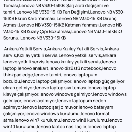
Teması,Lenovo NB V330-15IKB Şarj aleti değişimi ve
tamiri,Lenovo NB V330-15IKB Fan Değişimi,Lenovo NB V330-
15IKB Ekran Kartı Yanması,Lenovo NB V330-15IKB Direnç
Atması,Lenovo NB V330-15IKB Katman Yanması,Lenovo NB
V330-15IKB Kuzey Çipi Bozulması,Lenovo NB V330-15IKB iO
Sorunu, Lenovo NB V330-15IKB
Ankara Yetkili Servis,Ankara Kızılay Yetkili Servis,Ankara
servis,Kızılay yetkili servis,Lenovo yetkili servis,ankara
lenovo yetkili servis,lenovo kızılay yetkili servis,lenovo
laptop,lenovo anakart,lenovo dizüstü notebook,lenovo
thinkpad edge,lenovo tamiri,lenovo laptopum
bozuldu,lenovo laptop çalışmıyor,lenovo laptop güç geliyor
ekran gelmiyor,lenovo laptop sıvı teması,lenovo laptop
klavye çalışmıyor,lenovo windows gelmiyor,lenovo windows
gelmiyor,lenovo açılmıyor,lenovo laptopum neden
açılmıyor,lenovo laptop şarj olmuyor,lenovo bataryam
çalışmıyor,lenovo windows kurulumu,lenovo format
atma,lenovo win7 kurulumu,lenovo win8 kurulumu,lenovo
win10 kurulumu,lenovo laptop nasıl açılır,lenovo laptop