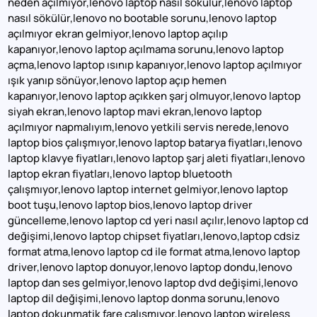
neden açılmıyor,lenovo laptop nasıl sökülür,lenovo laptop
nasıl sökülür,lenovo no bootable sorunu,lenovo laptop
açılmıyor ekran gelmiyor,lenovo laptop açılıp
kapanıyor,lenovo laptop açılmama sorunu,lenovo laptop
açma,lenovo laptop ısınıp kapanıyor,lenovo laptop açılmıyor
ışık yanıp sönüyor,lenovo laptop açıp hemen
kapanıyor,lenovo laptop açıkken şarj olmuyor,lenovo laptop
siyah ekran,lenovo laptop mavi ekran,lenovo laptop
açılmıyor napmalıyım,lenovo yetkili servis nerede,lenovo
laptop bios çalışmıyor,lenovo laptop batarya fiyatları,lenovo
laptop klavye fiyatları,lenovo laptop şarj aleti fiyatları,lenovo
laptop ekran fiyatları,lenovo laptop bluetooth
çalışmıyor,lenovo laptop internet gelmiyor,lenovo laptop
boot tuşu,lenovo laptop bios,lenovo laptop driver
güncelleme,lenovo laptop cd yeri nasıl açılır,lenovo laptop cd
değişimi,lenovo laptop chipset fiyatları,lenovo,laptop cdsiz
format atma,lenovo laptop cd ile format atma,lenovo laptop
driver,lenovo laptop donuyor,lenovo laptop dondu,lenovo
laptop dan ses gelmiyor,lenovo laptop dvd değişimi,lenovo
laptop dil değişimi,lenovo laptop donma sorunu,lenovo
laptop dokunmatik fare çalışmıyor,lenovo laptop wireless