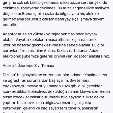
girişine çok sık takılıp çekilmesi, dikkatsizce sert bir şekilde
çekilmesi,zorlayarak çekilmesi.Bu arızalar genellikle maliyeti
düşük olur.Bunun gibi arızalarda bilgisayara hiç elektrik
gelmez ama sorunsuz çalışan bataryayla çalışmaya devam
edebilir.
Adaptör arızaları yüksek voltajda yanmasından kaynaklı
olabilir.Veyatta kabloların masa altına sıkışması, sürekli
üzerine basarak geçmek ezilmesine sebep olabilir. Bu gibi
sorunları firmamiz olan Ankara Kızılay da bulunan Aday
elektronik şubemize gelerek orjinal yeni adaptör alabilirsiniz.
Anakart Üzerinde Sıvı Teması
Dizüstü bilgisayarların en zor sorunlarındandır.Yapılması zor
ve uğraştıran sorunlardan başlayalım. Sıvı teması,
çay,kahve,su,meyve suyu,maden suyu gibi gibi içecekler
içerken dikkatli olmalıyız, döküldüğü zaman klavye üzerinden
sızan içecekler çalışır durumdaki bilgisayarınızı kısa devre
yaptırır. Kısa devre olan bilgisayarınızın fişini çekip
bataryasını çıkarın ve bilgisayarı ters çevirin, anakartın