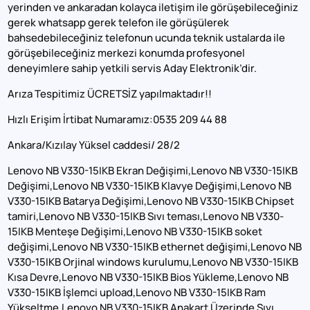
yerinden ve ankaradan kolayca iletişim ile görüşebileceğiniz
gerek whatsapp gerek telefon ile görüşülerek
bahsedebileceğiniz telefonun ucunda teknik ustalarda ile
görüşebileceğiniz merkezi konumda profesyonel
deneyimlere sahip yetkili servis Aday Elektronik’dir.
Arıza Tespitimiz ÜCRETSİZ yapılmaktadır!!
Hızlı Erişim İrtibat Numaramız:0535 209 44 88
Ankara/Kızılay Yüksel caddesi/ 28/2
Lenovo NB V330-15IKB Ekran Değişimi,Lenovo NB V330-15IKB
Değişimi,Lenovo NB V330-15IKB Klavye Değişimi,Lenovo NB
V330-15IKB Batarya Değişimi,Lenovo NB V330-15IKB Chipset
tamiri,Lenovo NB V330-15IKB Sıvı teması,Lenovo NB V330-
15IKB Menteşe Değişimi,Lenovo NB V330-15IKB soket
değişimi,Lenovo NB V330-15IKB ethernet değişimi,Lenovo NB
V330-15IKB Orjinal windows kurulumu,Lenovo NB V330-15IKB
Kısa Devre,Lenovo NB V330-15IKB Bios Yükleme,Lenovo NB
V330-15IKB İşlemci upload,Lenovo NB V330-15IKB Ram
Yükseltme,Lenovo NB V330-15IKB Anakart Üzerinde Sıvı