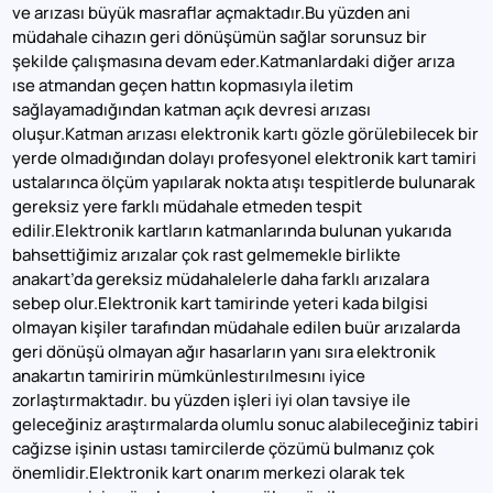
ve arızası büyük masraflar açmaktadır.Bu yüzden ani
müdahale cihazın geri dönüşümün sağlar sorunsuz bir
şekilde çalışmasına devam eder.Katmanlardaki diğer arıza
ıse atmandan geçen hattın kopmasıyla iletim
sağlayamadığından katman açık devresi arızası
oluşur.Katman arızası elektronik kartı gözle görülebilecek bir
yerde olmadığından dolayı profesyonel elektronik kart tamiri
ustalarınca ölçüm yapılarak nokta atışı tespitlerde bulunarak
gereksiz yere farklı müdahale etmeden tespit
edilir.Elektronik kartların katmanlarında bulunan yukarıda
bahsettiğimiz arızalar çok rast gelmemekle birlikte
anakart’da gereksiz müdahalelerle daha farklı arızalara
sebep olur.Elektronik kart tamirinde yeteri kada bilgisi
olmayan kişiler tarafından müdahale edilen buür arızalarda
geri dönüşü olmayan ağır hasarların yanı sıra elektronik
anakartın tamiririn mümkünlestırılmesını iyice
zorlaştırmaktadır. bu yüzden işleri iyi olan tavsiye ile
geleceğiniz araştırmalarda olumlu sonuc alabileceğiniz tabiri
cağizse işinin ustası tamircilerde çözümü bulmanız çok
önemlidir.Elektronik kart onarım merkezi olarak tek