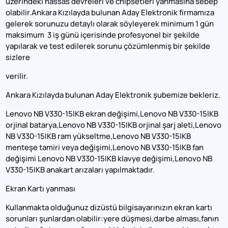
üzerindeki hassas devreleri ve chipsetleri yanmasına sebep
olabilir.Ankara Kızılayda bulunan Aday Elektronik firmamıza
gelerek sorunuzu detaylı olarak söyleyerek minimum 1 gün
maksimum 3 iş günü içerisinde profesyonel bir şekilde
yapılarak ve test edilerek sorunu çözümlenmiş bir şekilde
sizlere
verilir.
Ankara Kızılayda bulunan Aday Elektronik şubemize bekleriz.
Lenovo NB V330-15IKB ekran değişimi,Lenovo NB V330-15IKB
orjinal batarya,Lenovo NB V330-15IKB orjinal şarj aleti,Lenovo
NB V330-15IKB ram yükseltme,Lenovo NB V330-15IKB
menteşe tamiri veya değişimi,Lenovo NB V330-15IKB fan
değişimi Lenovo NB V330-15IKB klavye değişimi,Lenovo NB
V330-15IKB anakart arızaları yapılmaktadır.
Ekran Kartı yanması
Kullanmakta olduğunuz dizüstü bilgisayarınızın ekran kartı
sorunları şunlardan olabilir:yere düşmesi,darbe alması,fanın