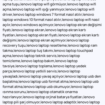
açma tuşu,lenovo laptop wifi görmüyor,lenovo laptop wifi
açma,lenovo laptop wifi ışığı yanmıyor,lenovo laptop wifi
driver,lenovo laptop windows 7 format nasıl atılır,lenovo
laptop windows 10 format nasıl atılır,lenovo laptop wifi nasıl
açılır,lenovo windows açılmıyor,lenovo laptop ekran değişimi
fiyatı,lenovo laptop ekran,lenovo laptop ekran kartı
fiyatları,lenovo laptop ekran fiyatı,lenovo laptop ekran kartı
değişimi,lenovo laptop ekran açılmıyor,lenovo laptop
recovery tuşu,lenovo laptop resetleme,lenovo laptop ram
takma,lenovo laptop tuş takımı,lenovo laptop touchpad
açma,lenovo laptop teknik servis,lenovo laptop
temizleme,lenovo laptop bakım,lenovo laptop
tavsiye,lenovo laptop toplama,lenovo laptop yedek
parça,lenovo laptop yetkili servis,lenovo laptop
yavaşladı,lenovo laptop yavaş açılıyor,lenovo laptop usb den
başlatma,lenovo laptop usb format atma,lenovo laptop usb
format atma,lenovo laptop usb okumuyor,lenovo laptop
ısınma sorunu,lenovo laptop otamatik onarma
hazırlanıyor,lenovo laptop orjinal batarya fiyatları,lenovo
laptop pili şarj olmuyor,lenovo laptop adaptör,lenovo laptop