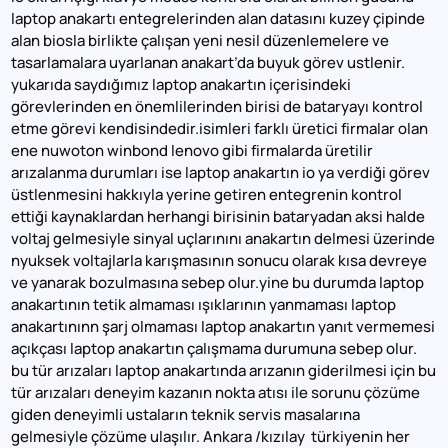
laptop anakartı entegrelerinden alan datasını kuzey çipinde
alan biosla birlikte çalışan yeni nesil düzenlemelere ve
tasarlamalara uyarlanan anakart’da buyuk görev ustlenir.
yukarıda saydığımız laptop anakartın içerisindeki
görevlerinden en önemlilerinden birisi de bataryayı kontrol
etme görevi kendisindedir.isimleri farklı üretici firmalar olan
ene nuwoton winbond lenovo gibi firmalarda üretilir
arızalanma durumları ise laptop anakartın io ya verdiği görev
üstlenmesini hakkıyla yerine getiren entegrenin kontrol
ettiği kaynaklardan herhangi birisinin bataryadan aksi halde
voltaj gelmesiyle sinyal uçlarınını anakartın delmesi üzerinde
nyuksek voltajlarla karışmasının sonucu olarak kısa devreye
ve yanarak bozulmasına sebep olur.yine bu durumda laptop
anakartının tetik almaması ışıklarının yanmaması laptop
anakartınınn şarj olmaması laptop anakartın yanıt vermemesi
açıkçası laptop anakartın çalışmama durumuna sebep olur.
bu tür arızaları laptop anakartında arızanın giderilmesi için bu
tür arızaları deneyim kazanın nokta atısı ile sorunu çözüme
giden deneyimli ustaların teknik servis masalarına
gelmesiyle çözüme ulaşılır. Ankara /kızılay türkiyenin her