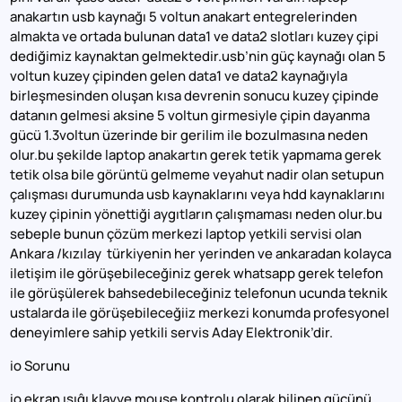
anakartın usb kaynağı 5 voltun anakart entegrelerinden
almakta ve ortada bulunan data1 ve data2 slotları kuzey çipi
dediğimiz kaynaktan gelmektedir.usb’nin güç kaynağı olan 5
voltun kuzey çipinden gelen data1 ve data2 kaynağıyla
birleşmesinden oluşan kısa devrenin sonucu kuzey çipinde
datanın gelmesi aksine 5 voltun girmesiyle çipin dayanma
gücü 1.3voltun üzerinde bir gerilim ile bozulmasına neden
olur.bu şekilde laptop anakartın gerek tetik yapmama gerek
tetik olsa bile görüntü gelmeme veyahut nadir olan setupun
çalışması durumunda usb kaynaklarını veya hdd kaynaklarını
kuzey çipinin yönettiği aygıtların çalışmaması neden olur.bu
sebeple bunun çözüm merkezi laptop yetkili servisi olan
Ankara /kızılay türkiyenin her yerinden ve ankaradan kolayca
iletişim ile görüşebileceğiniz gerek whatsapp gerek telefon
ile görüşülerek bahsedebileceğiniz telefonun ucunda teknik
ustalarda ile görüşebileceğiiz merkezi konumda profesyonel
deneyimlere sahip yetkili servis Aday Elektronik’dir.
io Sorunu
io ekran ışıĝı klavye mouse kontrolu olarak bilinen gücünü