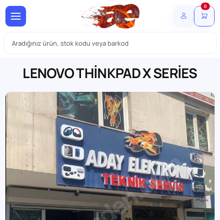
0
LENOVO THİNKPAD X SERİES